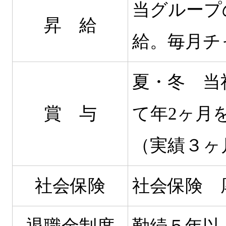
当グループ
昇 給
給。毎月チ
夏・冬 当
賞 与
て年2ヶ月
（実績３ヶ
社会保険
社会保険 